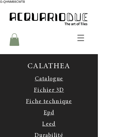
G-QHNM88CWTB
CALATHEA
Catalogue
Fichier 3D
Fiche technique
Epd
Leed
Durabilité