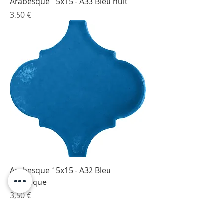
Arabesque 15x15 - A33 Bleu nuit
Prix
3,50 €
Arabesque 15x15 - A32 Bleu
électrique
Prix
3,50 €